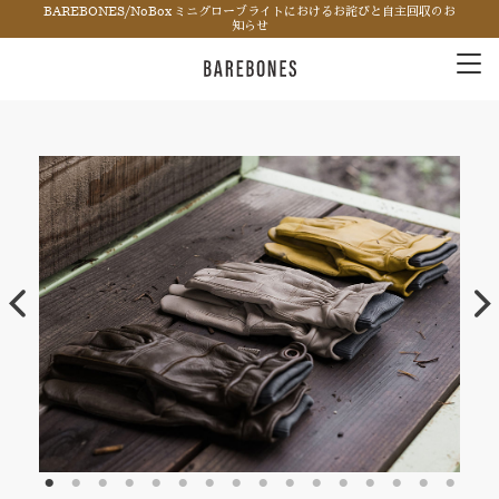
BAREBONES/NoBox ミニグローブライトにおけるお詫びと自主回収のお
知らせ
Tog
nav