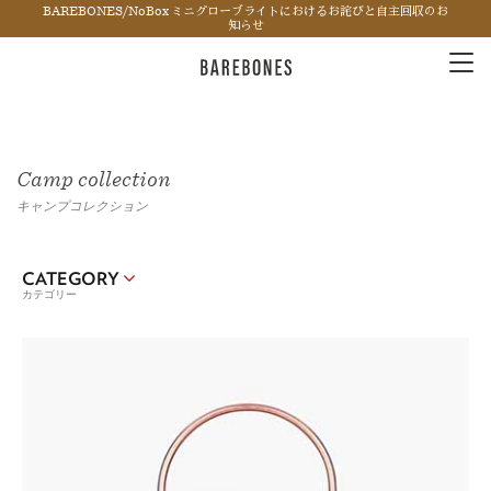
BAREBONES/NoBox ミニグローブライトにおけるお詫びと自主回収のお
知らせ
Tog
nav
Camp collection
キャンプコレクション
CATEGORY
カテゴリー