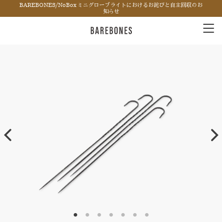
BAREBONES/NoBox ミニグローブライトにおけるお詫びと自主回収のお
知らせ
Tog
nav