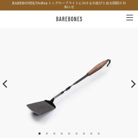
BAREBONES/NoBox ミニグローブライトにおけるお詫びと自主回収のお
知らせ
Tog
nav