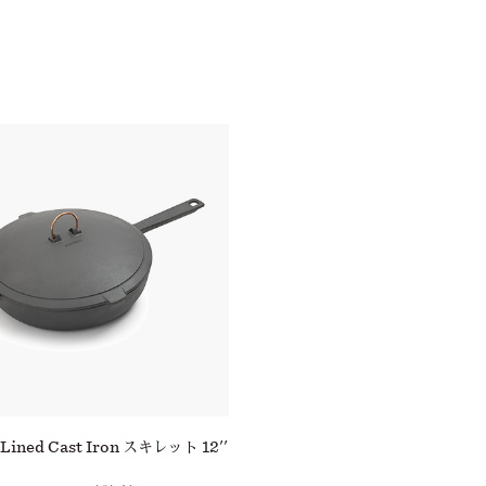
Lined Cast Iron スキレット 12''
Enamel Lined Cast Iron