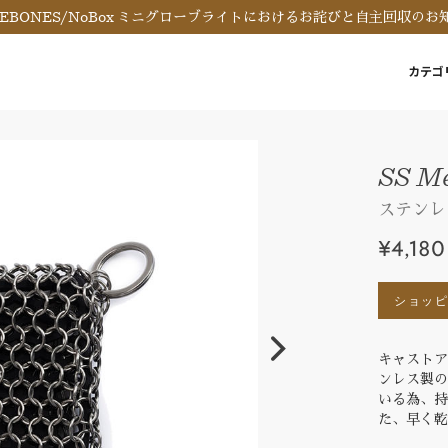
REBONES/NoBox ミニグローブライトにおけるお詫びと自主回収のお
カテゴ
SS M
ステンレ
¥4,180
ショッ
キャスト
ンレス製
いる為、
た、早く