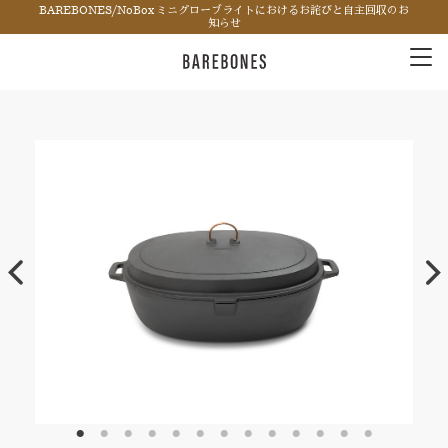
BAREBONES/NoBox ミニグローブライトにおけるお詫びと自主回収のお
知らせ
Tog
nav