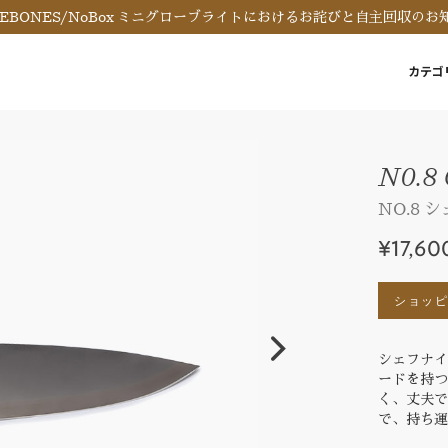
REBONES/NoBox ミニグローブライトにおけるお詫びと自主回収のお
カテゴ
N0.8 
NO.8 
¥17,60
ショッ
シェフナイ
ードを持
く、丈夫
で、持ち