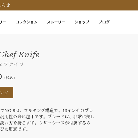
知らせ
リー
コレクション
ストーリー
ショップ
ブログ
Chef Knife
シェフナイフ
0
（税込）
ピング
フNO.8は、フルタング構造で、13インチのブレ
つ汎用性の高い包丁です。ブレードは、非常に美し
で鋭い刃を持ちます。レザーシースが付属するの
運びも用意です。