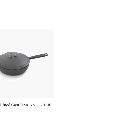
Lined Cast Iron スキレット 10''
Enamel Lined Cast Iron