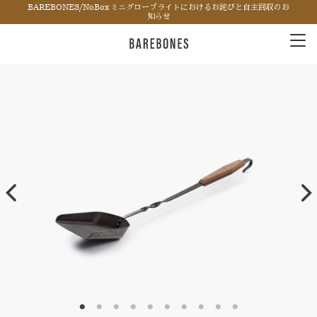
BAREBONES/NoBox ミニグローブライトにおけるお詫びと自主回収のお
知らせ
Tog
nav