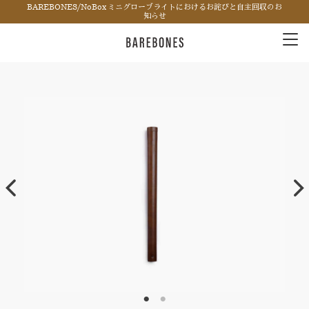
BAREBONES/NoBox ミニグローブライトにおけるお詫びと自主回収のお
知らせ
Tog
nav