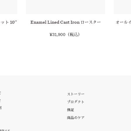
レット 10''
Enamel Lined Cast Iron ロースター
オールイ
¥31,900
（税込）
ボ
ストーリー
な
プロダクト
向
保証
商品のケア
代理店です。