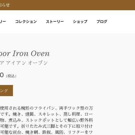
知らせ
リー
コレクション
ストーリー
ショップ
ブログ
or Iron Oven
ア アイアン オーブン
00
（税込）
ピング
で使用される椀形のフライパン、両手ワック型の万
具です。焼き、燻製、スキレット、蒸し料理、ロー
げ物、煮込み、ストックポットとして幅広い野外料
も可能です。折りたたみ式三脚とその下に取り付け
節可能な炭台、焼き網、鉄板、風防、リフターをワ