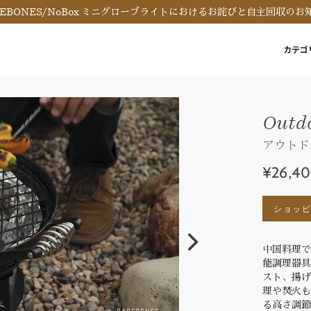
REBONES/NoBox ミニグローブライトにおけるお詫びと自主回収のお
カテゴ
Outdo
アウトド
¥26,4
ショッ
中国料理
能調理器
スト、揚
理や焚火
る高さ調