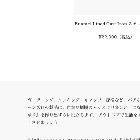
グリドル
Enamel Lined Cast Iron スキ
¥10,450
（税込）
¥22,000
（税込）
ガーデニング、クッキング、キャンプ、探検など、ベア
ーンズ社の製品は、自然や周囲の人々とより楽しい『つ
がり』を作り出すのに役立ちます。 アウトドアで生活を
上させましょう！
株式会社エイアンドエフは、BAREBONES SYSTEMS, LLC社の日本輸入総