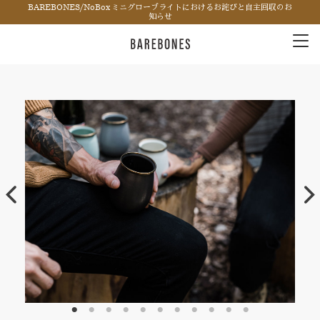
BAREBONES/NoBox ミニグローブライトにおけるお詫びと自主回収のお
知らせ
Tog
nav