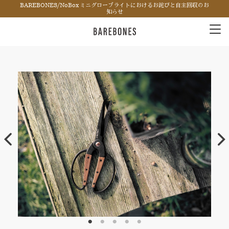
BAREBONES/NoBox ミニグローブライトにおけるお詫びと自主回収のお
知らせ
Tog
nav