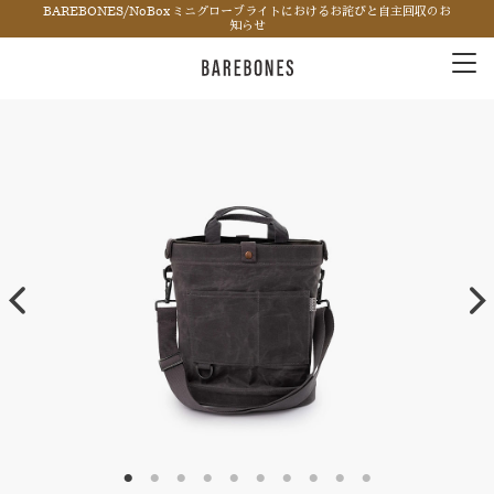
BAREBONES/NoBox ミニグローブライトにおけるお詫びと自主回収のお
知らせ
Tog
nav