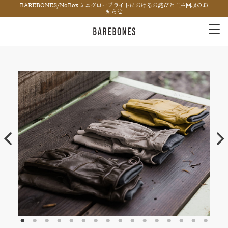
BAREBONES/NoBox ミニグローブライトにおけるお詫びと自主回収のお
知らせ
Tog
nav