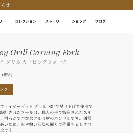
知らせ
リー
コレクション
ストーリー
ショップ
ブログ
y Grill Carving Fork
イ グリル カービングフォーク
0
（税込）
ピング
ファイヤーピット グリル-30"で吊り下げて使用で
に設計されたツールは、職人の手で鍛造されたステ
で、滑らかで自然なクルミ材のハンドルです。通常
り長いため、火や熱い石炭の周りで作業するときの
安全です。