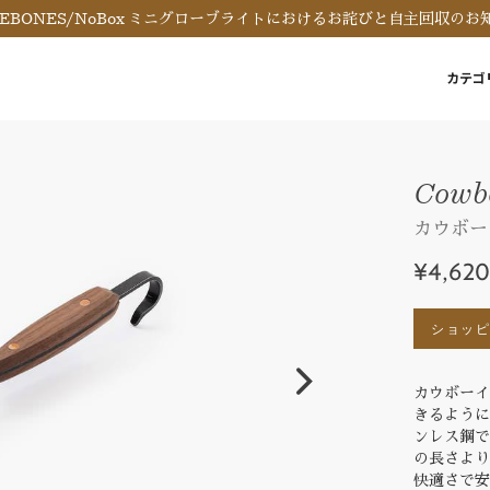
REBONES/NoBox ミニグローブライトにおけるお詫びと自主回収のお
カテゴ
Cowbo
カウボー
¥4,62
ショッ
カウボーイ
きるよう
ンレス鋼
の長さよ
快適さで