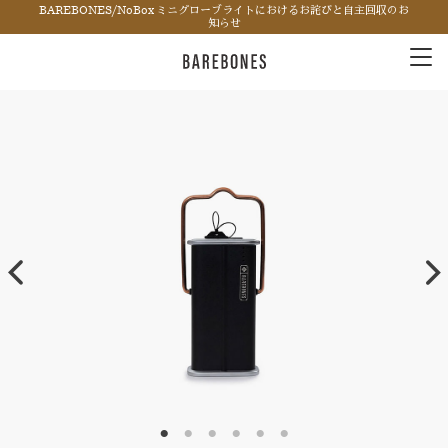
BAREBONES/NoBox ミニグローブライトにおけるお詫びと自主回収のお
知らせ
Tog
nav