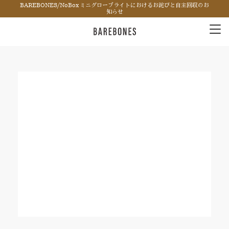
BAREBONES/NoBox ミニグローブライトにおけるお詫びと自主回収のお
知らせ
Tog
nav